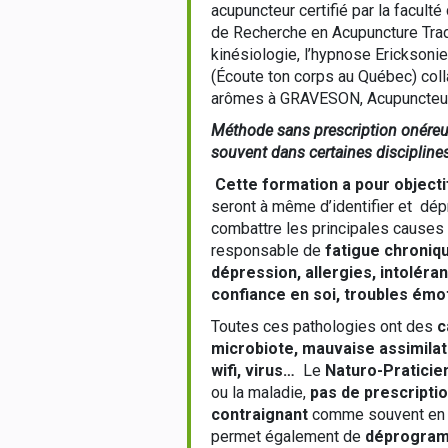
acupuncteur certifié par la facul
de Recherche en Acupuncture Tradit
kinésiologie, l’hypnose Ericksoni
(Écoute ton corps au Québec) col
arômes à GRAVESON, Acupuncteur 
Méthode sans prescription onéreu
souvent dans certaines discipline
Cette formation a pour object
seront à même d’identifier et dé
combattre les principales causes
responsable de
fatigue chroniq
dépression, allergies, intolér
confiance en soi, troubles émo
Toutes ces pathologies ont des
c
microbiote, mauvaise assimilat
wifi, virus…
Le
Naturo-Praticie
ou la maladie,
pas de prescripti
contraignant
comme souvent en n
permet également de
déprogramm