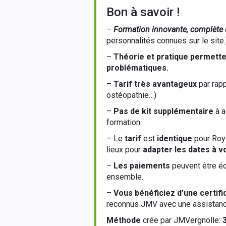
Bon à savoir !
–
Formation innovante, complète e
personnalités connues sur le site.
–
Théorie et pratique permetten
problématiques.
–
Tarif très avantageux
par rapp
ostéopathie…)
–
Pas de kit supplémentaire
à a
formation.
– Le
tarif
est
identique
pour Roya
lieux pour
adapter les dates à v
–
Les paiements
peuvent être éc
ensemble.
–
Vous bénéficiez d’une certifi
reconnus JMV avec une assistance
Méthode
crée par JMVergnolle: