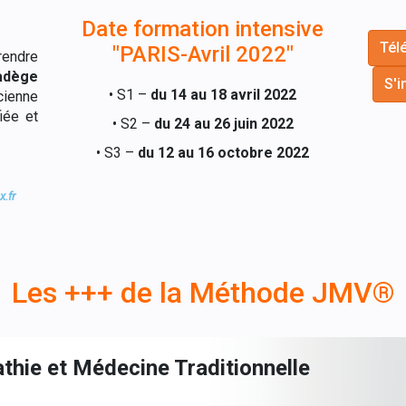
Date formation intensive
Télé
"PARIS-Avril 2022"
endre
adège
S'i
• S1 –
du 14 au 18 avril 2022
cienne
iée et
• S2 –
du 24 au 26 juin 2022
• S3 –
du 12 au 16 octobre 2022
.fr
Les +++ de la Méthode JMV®
thie et Médecine Traditionnelle