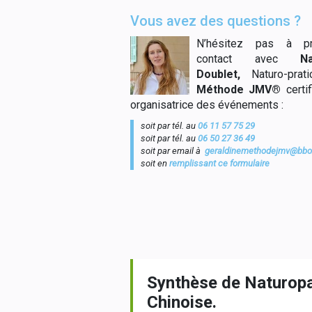
Vous avez des questions ?
N’hésitez pas à pr
contact avec
N
Doublet,
Naturo-prati
Méthode JMV®
certif
organisatrice des événements :
soit par tél. au
06 11 57 75 29
soit par tél. au
06 50 27 36 49
soit par email à
geraldinemethodejmv@bbox
soit en
remplissant ce formulaire
Synthèse de Naturopa
Chinoise.