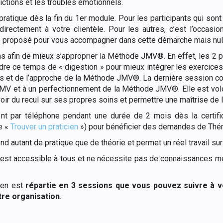
ictions et les troubles émotionnels.
atique dès la fin du 1er module. Pour les participants qui sont d
ectement à votre clientèle. Pour les autres, c’est l’occasion 
e proposé pour vous accompagner dans cette démarche mais null
s afin de mieux s’approprier la Méthode JMV®. En effet, les 2 p
dre ce temps de « digestion » pour mieux intégrer les exercices
s et de l’approche de la Méthode JMV®. La dernière session co
MV et à un perfectionnement de la Méthode JMV®. Elle est vo
avoir du recul sur ses propres soins et permettre une maîtrise 
 par téléphone pendant une durée de 2 mois dès la certifica
e «
Trouver un praticien
») pour bénéficier des demandes de Théra
utant de pratique que de théorie et permet un réel travail sur 
e est accessible à tous et ne nécessite pas de connaissances m
cien est
répartie en 3 sessions que vous pouvez suivre à 
otre organisation
.