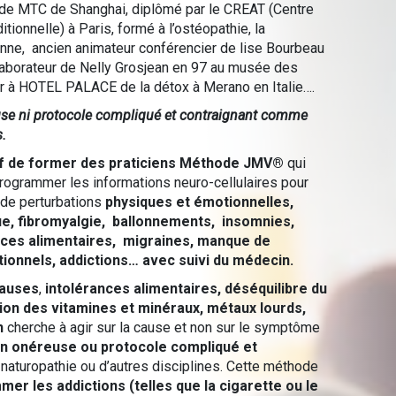
té de MTC de Shanghai, diplômé par le CREAT (Centre
ionnelle) à Paris, formé à l’ostéopathie, la
enne, ancien animateur conférencier de lise Bourbeau
laborateur de Nelly Grosjean en 97 au musée des
à HOTEL PALACE de la détox à Merano en Italie….
se ni protocole compliqué et contraignant comme
s.
if de former des praticiens Méthode JMV®
qui
programmer les informations neuro-cellulaires pour
 de perturbations
physiques et émotionnelles,
ue, fibromyalgie, ballonnements, insomnies,
ances alimentaires, migraines, manque de
tionnels, addictions… avec suivi du médecin.
auses
,
intolérances alimentaires, déséquilibre du
ion des vitamines et minéraux, métaux lourds,
n
cherche à agir sur la cause et non sur le symptôme
on onéreuse ou protocole compliqué et
aturopathie ou d’autres disciplines. Cette méthode
er les addictions (telles que la cigarette ou le