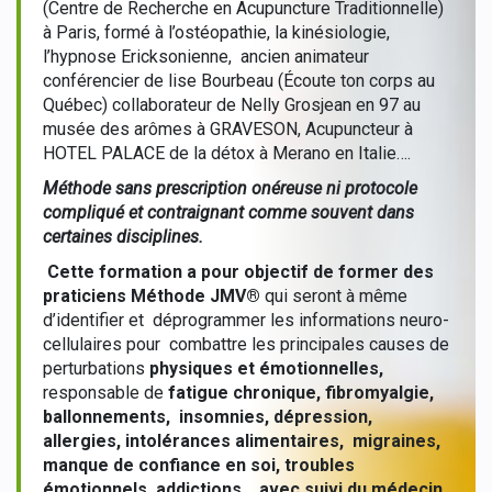
(Centre de Recherche en Acupuncture Traditionnelle)
à Paris, formé à l’ostéopathie, la kinésiologie,
l’hypnose Ericksonienne, ancien animateur
conférencier de lise Bourbeau (Écoute ton corps au
Québec) collaborateur de Nelly Grosjean en 97 au
musée des arômes à GRAVESON, Acupuncteur à
HOTEL PALACE de la détox à Merano en Italie….
Méthode sans prescription onéreuse ni protocole
compliqué et contraignant comme souvent dans
certaines disciplines.
Cette formation a pour objectif de former des
praticiens Méthode JMV®
qui seront à même
d’identifier et déprogrammer les informations neuro-
cellulaires pour combattre les principales causes de
perturbations
physiques et émotionnelles,
responsable de
fatigue chronique, fibromyalgie,
ballonnements, insomnies, dépression,
allergies, intolérances alimentaires, migraines,
manque de confiance en soi, troubles
émotionnels, addictions… avec suivi du médecin.