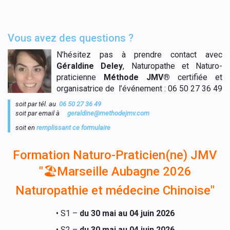
Vous avez des questions ?
N’hésitez pas à prendre contact avec
Géraldine Deley
, Naturopathe et Naturo-
praticienne
Méthode JMV®
certifiée et
organisatrice de l’événement :
06 50 27 36 49
soit par tél. au
06 50 27 36 49
soit par email à
geraldine@methodejmv.com
soit en
remplissant ce formulaire
Formation Naturo-Praticien(ne) JMV
"🏖Marseille Aubagne 2026
Naturopathie et médecine Chinoise"
• S1 –
du 30 mai au 04 juin 2026
• S2 –
du 30 mai au 04 juin 2026