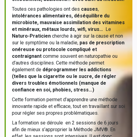
Toutes ces pathologies ont des
causes
,
intolérances alimentaires, déséquilibre du
microbiote, mauvaise assimilation des vitamines
et minéraux, métaux lourds, wifi, virus…
Le
Naturo-Praticien
cherche à agir sur la cause et non
sur le symptôme ou la maladie,
pas de prescription
onéreuse ou protocole compliqué et
contraignant
comme souvent en naturopathie ou
d’autres disciplines. Cette méthode permet
également de
déprogrammer les addictions
(telles que la cigarette ou le sucre, de régler
divers troubles émotionnels (manque de
confiance en soi, phobies, stress…)
Cette formation permet d’apprendre une méthode
innovante rapide et efficace, tout en travaillant sur soi
pour régler ses propres problématiques.
La formation se déroule en 2 sessions de 6 jours
afin de mieux s’approprier la Méthode JMV®. En
effet, les sessions sont intensives. Il est donc