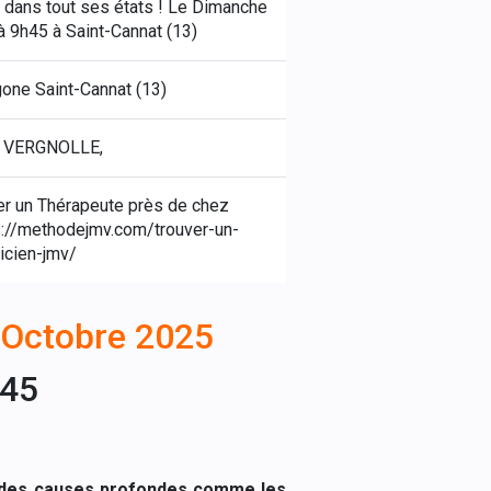
 dans tout ses états ! Le Dimanche
à 9h45 à Saint-Cannat (13)
gone Saint-Cannat (13)
 VERGNOLLE,
er un Thérapeute près de chez
s://methodejmv.com/trouver-un-
icien-jmv/
Octobre 2025
h45
ont des causes profondes comme les